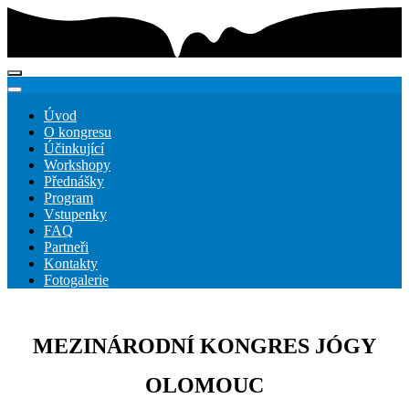
Úvod
O kongresu
Účinkující
Workshopy
Přednášky
Program
Vstupenky
FAQ
Partneři
Kontakty
Fotogalerie
MEZINÁRODNÍ KONGRES JÓGY
OLOMOUC