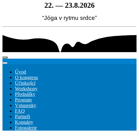
22. — 23.8.2026
“Jóga v rytmu srdce”
Úvod
O kongresu
Účinkující
Workshopy
Přednášky
Program
Vstupenky
FAQ
Partneři
Kontakty
Fotogalerie