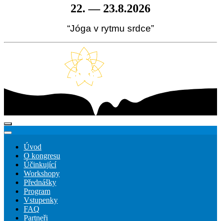
22. — 23.8.2026
“Jóga v rytmu srdce”
Úvod
O kongresu
Účinkující
Workshopy
Přednášky
Program
Vstupenky
FAQ
Partneři