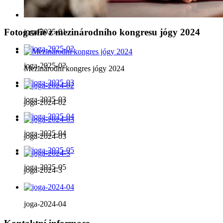
Fotografie z mezinárodního kongresu jógy 2024
joga-2025-01
joga-2025-02
Mezinárodní kongres jógy 2024
joga-2025-03
joga-2024-02
joga-2025-04
joga-2024-03
joga-2025-05
joga-2024-3
joga-2024-04