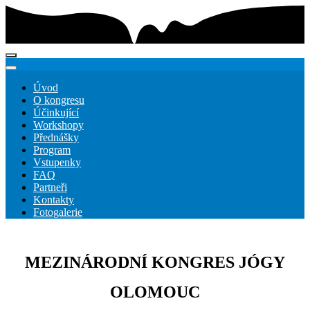
Úvod
O kongresu
Účinkující
Workshopy
Přednášky
Program
Vstupenky
FAQ
Partneři
Kontakty
Fotogalerie
MEZINÁRODNÍ KONGRES JÓGY
OLOMOUC