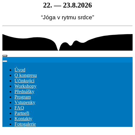
22. — 23.8.2026
“Jóga v rytmu srdce”
Úvod
O kongresu
Účinkující
Workshopy
Přednášky
Program
Vstupenky
FAQ
Partneři
Kontakty
Fotogalerie