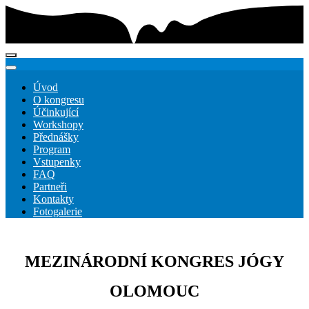
Úvod
O kongresu
Účinkující
Workshopy
Přednášky
Program
Vstupenky
FAQ
Partneři
Kontakty
Fotogalerie
MEZINÁRODNÍ KONGRES JÓGY
OLOMOUC