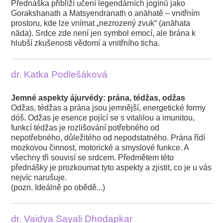
Přednáška přiblíží učení legendárních jogínů jako
Gorakshanath a Matsyendranath o anāhatě – vnitřním
prostoru, kde lze vnímat „nezrozený zvuk“ (anāhata
nāda). Srdce zde není jen symbol emocí, ale brána k
hlubší zkušenosti vědomí a vnitřního ticha.
dr. Katka Podlešáková
Jemné aspekty ájurvédy: prána, tédžas, odžas
Odžas, tédžas a prána jsou jemnější, energetické formy
dóš. Odžas je esence pojící se s vitalilou a imunitou,
funkcí tédžas je rozlišování potřebného od
nepotřebného, důležitého od nepodstatného. Prána řídí
mozkovou činnost, motorické a smyslové funkce. A
všechny tři souvisí se srdcem. Předmětem této
přednášky je prozkoumat tyto aspekty a zjistit, co je u vás
nejvíc narušuje.
(pozn. Ideálně po obědě...)
dr. Vaidya Sayali Dhodapkar