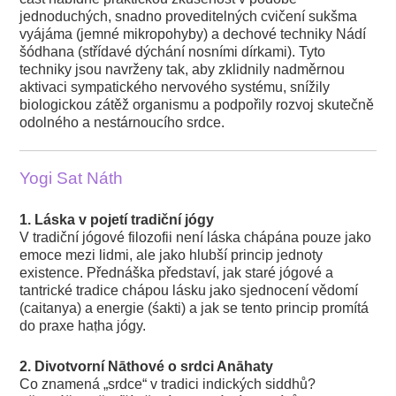
jednoduchých, snadno proveditelných cvičení sukšma
vyájáma (jemné mikropohyby) a dechové techniky Nádí
šódhana (střídavé dýchání nosními dírkami). Tyto
techniky jsou navrženy tak, aby zklidnily nadměrnou
aktivaci sympatického nervového systému, snížily
biologickou zátěž organismu a podpořily rozvoj skutečně
odolného a nestárnoucího srdce.
Yogi Sat Náth
1. Láska v pojetí tradiční jógy
V tradiční jógové filozofii není láska chápána pouze jako
emoce mezi lidmi, ale jako hlubší princip jednoty
existence. Přednáška představí, jak staré jógové a
tantrické tradice chápou lásku jako sjednocení vědomí
(caitanya) a energie (śakti) a jak se tento princip promítá
do praxe haṭha jógy.
2. Divotvorní Nāthové o srdci Anāhaty
Co znamená „srdce“ v tradici indických siddhů?