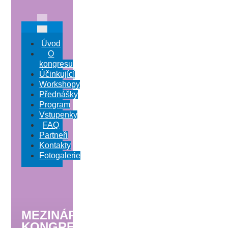
Úvod
O
kongresu
Účinkující
Workshopy
Přednášky
Program
Vstupenky
FAQ
Partneři
Kontakty
Fotogalerie
MEZINÁRODNÍ
KONGRES