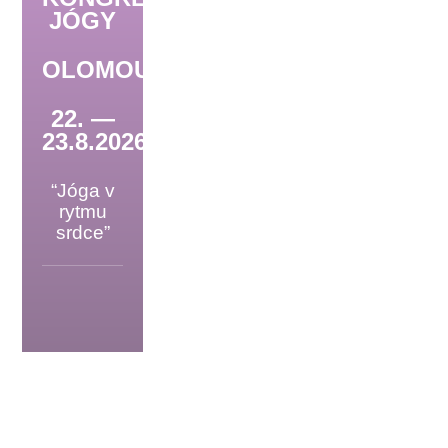
JÓGY
OLOMOUC
22. —
23.8.2026
“Jóga v
rytmu
srdce”