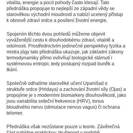
vitalita, energie a pocit pohody často klesají. Tato
přednáška propojuje to nejlepší ze západní vědy se
starověkou východní moudrostí a nabízí ucelený přístup
k obnově zdraví srdce a posílení životní energie.
Spojením těchto dvou pohledů můžeme objevit
vyváženější cestu k dlouhodobému zdraví, vitalitě a
odolnosti. Prostřednictvím jedinečné perspektivy fyzika a
mistra jógy tato přednáška ukazuje, jak základní zákony
termodynamiky přímo ovlivňují biologické stárnutí i
systémovou entropii, tedy postupný rozpad buněk a
tkání.
Společně odhalíme starověké učení Upanišad o
struktuře srdce (Hridaya) a zachování životní síly (Ojas) a
propojíme je s moderními biomarkery dlouhověkosti, jako
jsou variabilita srdeční frekvence (HRV), tonus
bloudivého nervu (stimulace nervus vagus) či ochrana
telomer.
Přednáška však nezůstane pouze u teorie. Závěrečná
část nabídne praktickou zkušenost v podobě