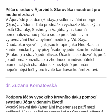
Péče o srdce v Ájurvédě: Starověká moudrost pro
moderní zdraví
V Ájurvédě je srdce (Hridaya) sídlem vitální energie
(Ojas) a vědomí. Tato přednáška vychází z klasických
textů Charaky, Sushruty a Vagbhaty a zkoumá
personalizovanou péči o srdce prostřednictvím
vyrovnávání Dóš a bylinné medicíny. Vd. Sayali
Dhodapkar vysvětlí, jak jsou terapie jako Hrid Basti a
kardiotonické byliny přizpůsobeny jedinečné konstituci
(Prakruti) a stravě jednotlivce. Účastníci se dozvědí, proč
je odborná konzultace a zhodnocení individuálních
biometrických charakteristik nezbytné pro určení
nejúčinnější léčby pro trvalé kardiovaskulární zdraví.
dr. Zuzana Kornatovská
Podpora léčby vysokého krevního tlaku pomocí
systému Jóga v denním životě
Vysoký krevní tlak (arteriální hypertenze) patří mezi