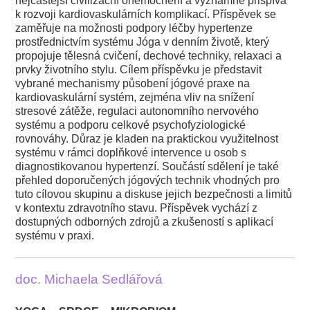
nejčastější civilizační onemocnění a významně přispívá
k rozvoji kardiovaskulárních komplikací. Příspěvek se
zaměřuje na možnosti podpory léčby hypertenze
prostřednictvím systému Jóga v denním životě, který
propojuje tělesná cvičení, dechové techniky, relaxaci a
prvky životního stylu. Cílem příspěvku je představit
vybrané mechanismy působení jógové praxe na
kardiovaskulární systém, zejména vliv na snížení
stresové zátěže, regulaci autonomního nervového
systému a podporu celkové psychofyziologické
rovnováhy. Důraz je kladen na praktickou využitelnost
systému v rámci doplňkové intervence u osob s
diagnostikovanou hypertenzí. Součástí sdělení je také
přehled doporučených jógových technik vhodných pro
tuto cílovou skupinu a diskuse jejich bezpečnosti a limitů
v kontextu zdravotního stavu. Příspěvek vychází z
dostupných odborných zdrojů a zkušeností s aplikací
systému v praxi.
doc. Michaela Sedlářová