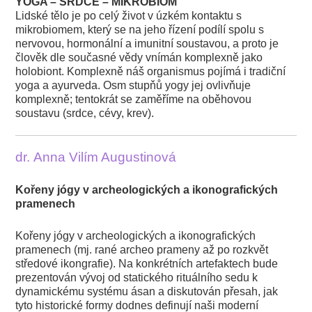
YOGA – SRDCE – MIKROBIOM
Lidské tělo je po celý život v úzkém kontaktu s
mikrobiomem, který se na jeho řízení podílí spolu s
nervovou, hormonální a imunitní soustavou, a proto je
člověk dle současné vědy vnímán komplexně jako
holobiont. Komplexně náš organismus pojímá i tradiční
yoga a ayurveda. Osm stupňů yogy jej ovlivňuje
komplexně; tentokrát se zaměříme na oběhovou
soustavu (srdce, cévy, krev).
dr. Anna Vilím Augustinová
Kořeny jógy v archeologických a ikonografických
pramenech
Kořeny jógy v archeologických a ikonografických
pramenech (mj. rané archeo prameny až po rozkvět
středové ikongrafie). Na konkrétních artefaktech bude
prezentován vývoj od statického rituálního sedu k
dynamickému systému ásan a diskutován přesah, jak
tyto historické formy dodnes definují naši moderní