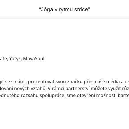
“Jóga v rytmu srdce”
afe, Yofyz, MayaSoul
jit se s námi, prezentovat svou značku přes naše média a os
vání nových vztahů. V rámci partnerství můžete využít různé
hodnutého rozsahu spolupráce jsme otevřeni možnosti barter