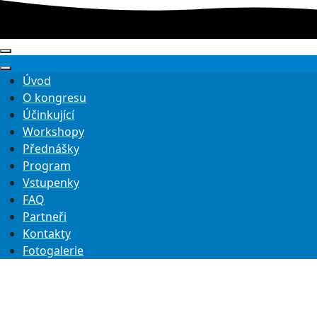
Úvod
O kongresu
Účinkující
Workshopy
Přednášky
Program
Vstupenky
FAQ
Partneři
Kontakty
Fotogalerie