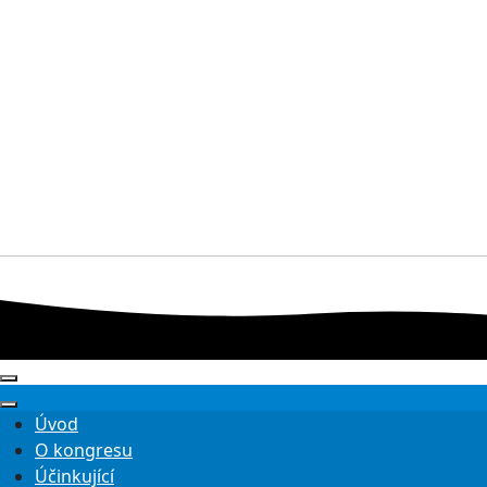
Úvod
O kongresu
Účinkující