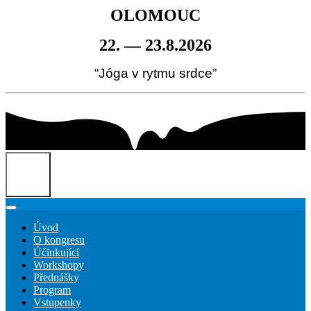
OLOMOUC
22. — 23.8.2026
“Jóga v rytmu srdce”
Úvod
O kongresu
Účinkující
Workshopy
Přednášky
Program
Vstupenky