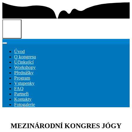
Úvod
O kongresu
Účinkující
Workshopy
Přednášky
Program
Vstupenky
FAQ
Partneři
Kontakty
Fotogalerie
MEZINÁRODNÍ KONGRES JÓGY