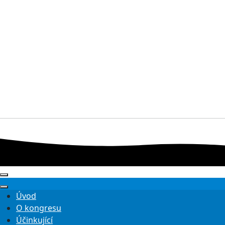
Úvod
O kongresu
Účinkující