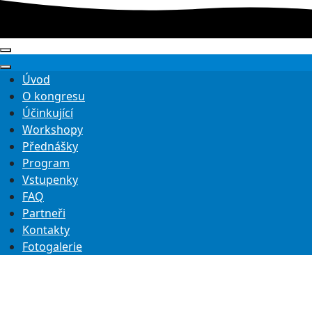
Úvod
O kongresu
Účinkující
Workshopy
Přednášky
Program
Vstupenky
FAQ
Partneři
Kontakty
Fotogalerie