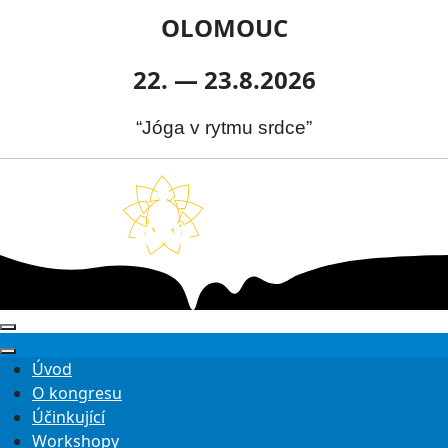
OLOMOUC
22. — 23.8.2026
“Jóga v rytmu srdce”
Úvod
O kongresu
Účinkující
Workshopy