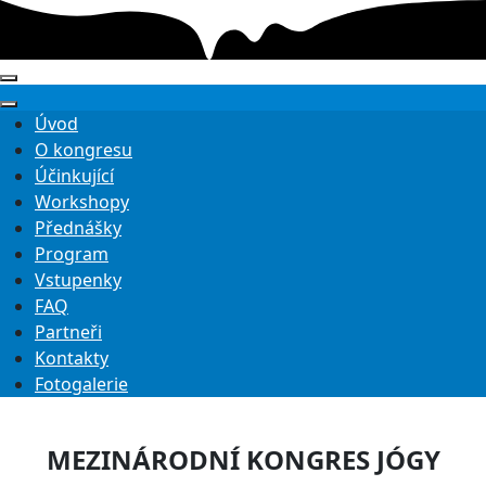
Úvod
O kongresu
Účinkující
Workshopy
Přednášky
Program
Vstupenky
FAQ
Partneři
Kontakty
Fotogalerie
MEZINÁRODNÍ KONGRES JÓGY