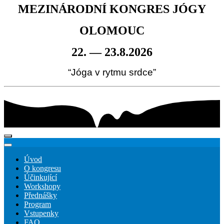
MEZINÁRODNÍ KONGRES JÓGY
OLOMOUC
22. — 23.8.2026
“Jóga v rytmu srdce”
Úvod
O kongresu
Účinkující
Workshopy
Přednášky
Program
Vstupenky
FAQ