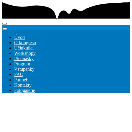
Úvod
O kongresu
Účinkující
Workshopy
Přednášky
Program
Vstupenky
FAQ
Partneři
Kontakty
Fotogalerie