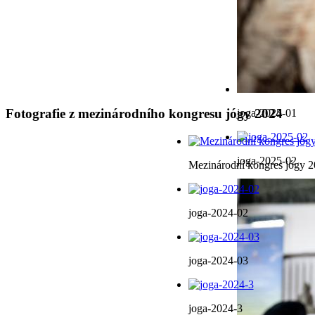
Fotografie z mezinárodního kongresu jógy 2024
joga-2025-01
joga-2025-02
Mezinárodní kongres jógy 
joga-2024-02
joga-2024-03
joga-2024-3