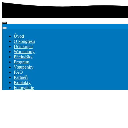
Úvod
O kongresu
Účinkující
Workshopy
Přednášky
Program
Vstupenky
FAQ
Partneři
Kontakty
Fotogalerie