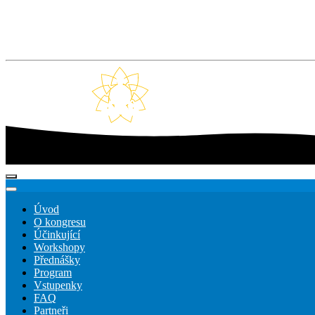
Úvod
O kongresu
Účinkující
Workshopy
Přednášky
Program
Vstupenky
FAQ
Partneři