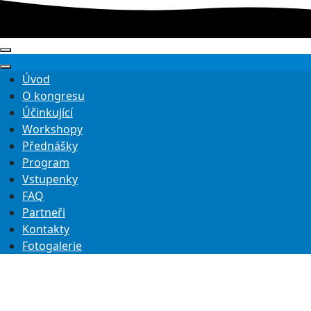
Úvod
O kongresu
Účinkující
Workshopy
Přednášky
Program
Vstupenky
FAQ
Partneři
Kontakty
Fotogalerie