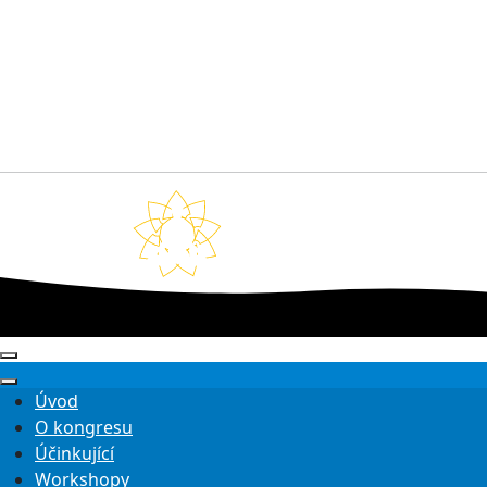
Úvod
O kongresu
Účinkující
Workshopy