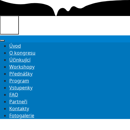
Úvod
O kongresu
Účinkující
Workshopy
Přednášky
Program
Vstupenky
FAQ
Partneři
Kontakty
Fotogalerie