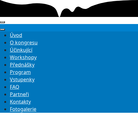
Úvod
O kongresu
Účinkující
Workshopy
Přednášky
Program
Vstupenky
FAQ
Partneři
Kontakty
Fotogalerie