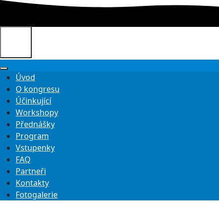
Úvod
O kongresu
Účinkující
Workshopy
Přednášky
Program
Vstupenky
FAQ
Partneři
Kontakty
Fotogalerie