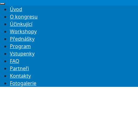
Úvod
O kongresu
Účinkující
Workshopy
Přednášky
Program
Vstupenky
FAQ
Partneři
Kontakty
Fotogalerie