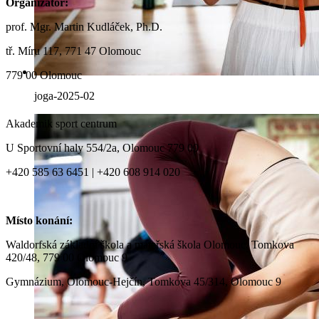
Organizátor:
prof. Mgr. Martin Kudláček, Ph.D.
tř. Míru 117, 771 47 Olomouc
779 00 Olomouc
joga-2025-02
Akademik sport centrum
U Sportovní haly 554/2a, Olomouc 779 00
+420 585 63 6451 | +420 608 914 020
Místo konání:
Waldorfská základní škola a mateřská škola Olomouc, Tomkova
420/48, 779 00 Olomouc 9
Gymnázium, Olomouc-Hejčín, Tomkova 45/314, Olomouc 9