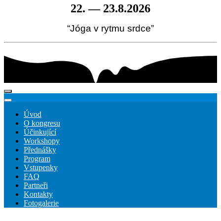
22. — 23.8.2026
“Jóga v rytmu srdce”
Úvod
O kongresu
Účinkující
Workshopy
Přednášky
Program
Vstupenky
FAQ
Partneři
Kontakty
Fotogalerie