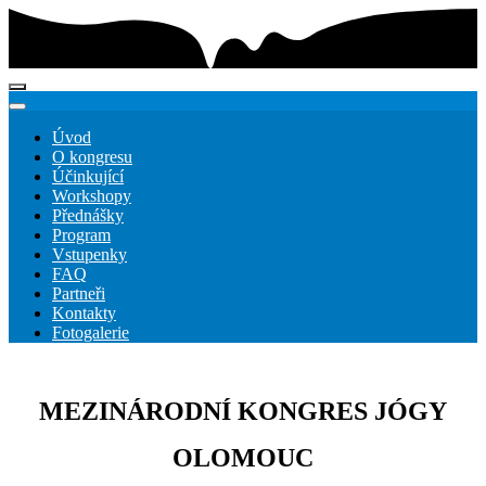
Úvod
O kongresu
Účinkující
Workshopy
Přednášky
Program
Vstupenky
FAQ
Partneři
Kontakty
Fotogalerie
MEZINÁRODNÍ KONGRES JÓGY
OLOMOUC