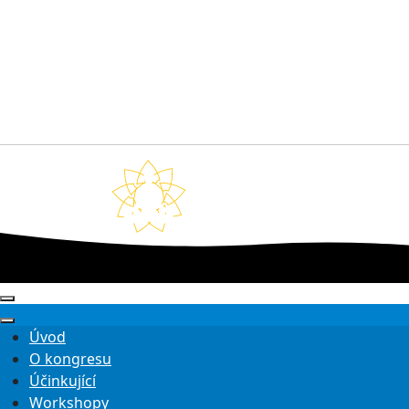
Úvod
O kongresu
Účinkující
Workshopy