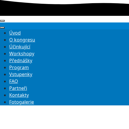
Úvod
O kongresu
Účinkující
Workshopy
Přednášky
Program
Vstupenky
FAQ
Partneři
Kontakty
Fotogalerie