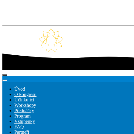
Úvod
O kongresu
Účinkující
Workshopy
Přednášky
Program
Vstupenky
FAQ
Partneři