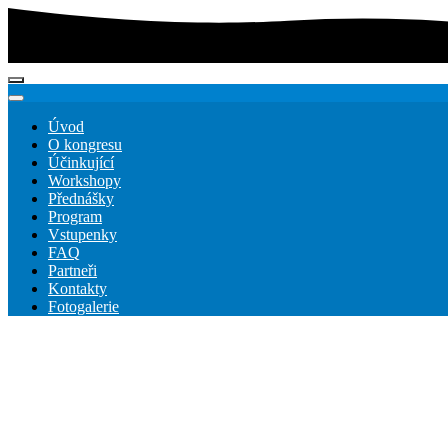
Úvod
O kongresu
Účinkující
Workshopy
Přednášky
Program
Vstupenky
FAQ
Partneři
Kontakty
Fotogalerie