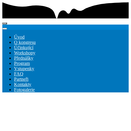
Úvod
O kongresu
Účinkující
Workshopy
Přednášky
Program
Vstupenky
FAQ
Partneři
Kontakty
Fotogalerie