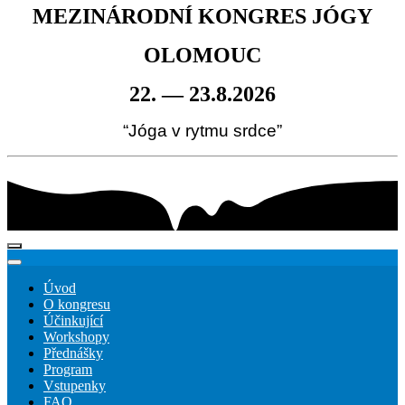
MEZINÁRODNÍ KONGRES JÓGY
OLOMOUC
22. — 23.8.2026
“Jóga v rytmu srdce”
Úvod
O kongresu
Účinkující
Workshopy
Přednášky
Program
Vstupenky
FAQ