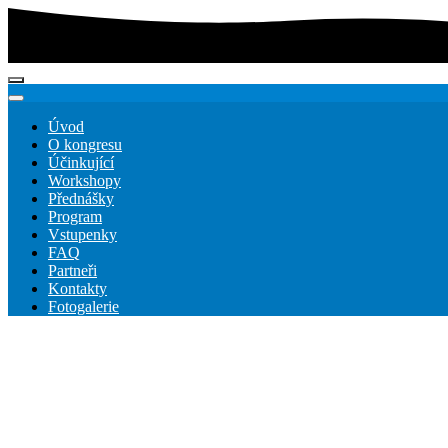
Úvod
O kongresu
Účinkující
Workshopy
Přednášky
Program
Vstupenky
FAQ
Partneři
Kontakty
Fotogalerie