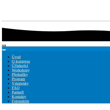
Úvod
O kongresu
Účinkující
Workshopy
Přednášky
Program
Vstupenky
FAQ
Partneři
Kontakty
Fotogalerie