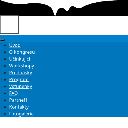
Úvod
O kongresu
Účinkující
Workshopy
Přednášky
Program
Vstupenky
FAQ
Partneři
Kontakty
Fotogalerie