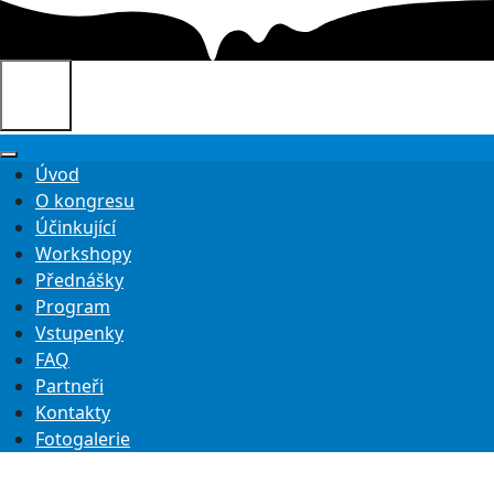
Úvod
O kongresu
Účinkující
Workshopy
Přednášky
Program
Vstupenky
FAQ
Partneři
Kontakty
Fotogalerie