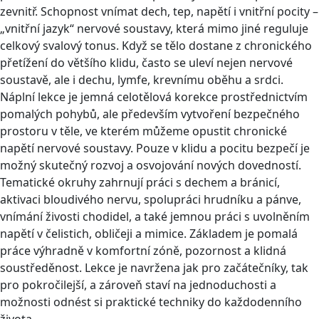
zevnitř. Schopnost vnímat dech, tep, napětí i vnitřní pocity –
„vnitřní jazyk“ nervové soustavy, která mimo jiné reguluje
celkový svalový tonus. Když se tělo dostane z chronického
přetížení do většího klidu, často se uleví nejen nervové
soustavě, ale i dechu, lymfe, krevnímu oběhu a srdci.
Náplní lekce je jemná celotělová korekce prostřednictvím
pomalých pohybů, ale především vytvoření bezpečného
prostoru v těle, ve kterém můžeme opustit chronické
napětí nervové soustavy. Pouze v klidu a pocitu bezpečí je
možný skutečný rozvoj a osvojování nových dovedností.
Tematické okruhy zahrnují práci s dechem a bránicí,
aktivaci bloudivého nervu, spolupráci hrudníku a pánve,
vnímání živosti chodidel, a také jemnou práci s uvolněním
napětí v čelistich, obličeji a mimice. Základem je pomalá
práce výhradně v komfortní zóně, pozornost a klidná
soustředěnost. Lekce je navržena jak pro začátečníky, tak
pro pokročilejší, a zároveň staví na jednoduchosti a
možnosti odnést si praktické techniky do každodenního