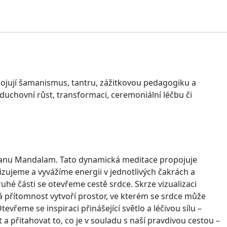
ojují šamanismus, tantru, zážitkovou pedagogiku a
í duchovní růst, transformaci, ceremoniální léčbu či
akanu Mandalam. Tato dynamická meditace propojuje
ujeme a vyvážíme energii v jednotlivých čakrách a
druhé části se otevřeme cestě srdce. Skrze vizualizaci
á přítomnost vytvoří prostor, ve kterém se srdce může
řeme se inspiraci přinášející světlo a léčivou sílu –
 a přitahovat to, co je v souladu s naší pravdivou cestou –