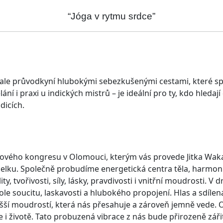
“Jóga v rytmu srdce”
ale průvodkyní hlubokými sebezkušenými cestami, které sp
ní i praxi u indických mistrů – je ideální pro ty, kdo hledaj
dicích.
jógového kongresu v Olomouci, kterým vás provede Jitka W
lku. Společně probudíme energetická centra těla, harmoniz
, tvořivosti, síly, lásky, pravdivosti i vnitřní moudrosti. V 
e soucitu, laskavosti a hlubokého propojení. Hlas a sdílen
í moudrostí, která nás přesahuje a zároveň jemně vede. Otev
e i životě. Tato probuzená vibrace z nás bude přirozeně zářit