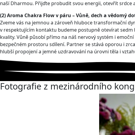
naší Dharmou. Přijďte probudit svou energii, otevřít srdce 
(2) Aroma Chakra Flow v páru – Vůně, dech a vědomý do
Zveme vás na jemnou a zároveň hluboce transformační dyn
v respektujícím kontaktu budeme postupně otevírat sedm hla
kvality. Vůně působí přímo na náš nervový systém i emoční
bezpečném prostoru sdílení. Partner se stává oporou i zrca
hlubší propojení a jemné uzdravování na úrovni těla i vztahů
Fotografie z mezinárodního kong