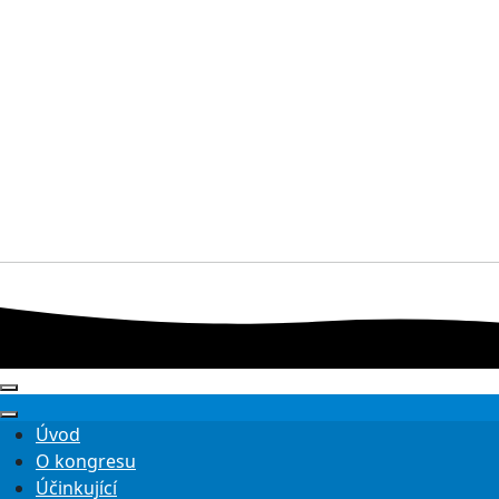
Úvod
O kongresu
Účinkující