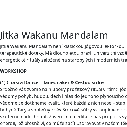
Jitka Wakanu Mandalam
Jitka Wakanu Mandalam není klasickou jógovou lektorkou, 
terapeutické doteky. Má dlouholetou praxi, univerzitní vzdělá
energetické rituály založené na starobylých i moderních tra
WORKSHOP
(1) Chakra Dance – Tanec čaker & Cestou srdce
Srdečně vás zveme na hluboký prožitkový rituál v rámci 
vědomý pohyb, hudbu, dech i hlas do jednoho plynoucího ce
vědomě se dotkneme kvalit, které každá z nich nese – stability
bohyně Tary a společný zpěv Srdcové sútry vstoupíme do pol
skutečně nadechnout. Závěrečná meditace nás propojí s vyšš
energii, jež přesně ví, co může začít uzdravovat v našem těl