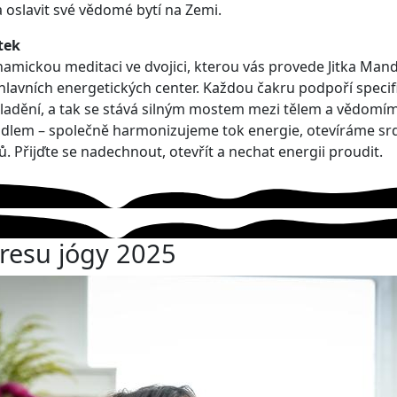
a oslavit své vědomé bytí na Zemi.
tek
amickou meditaci ve dvojici, kterou vás provede Jitka M
vních energetických center. Každou čakru podpoří specifick
 ladění, a tak se stává silným mostem mezi tělem a vědomím
dlem – společně harmonizujeme tok energie, otevíráme srdce
. Přijďte se nadechnout, otevřít a nechat energii proudit.
resu jógy 2025