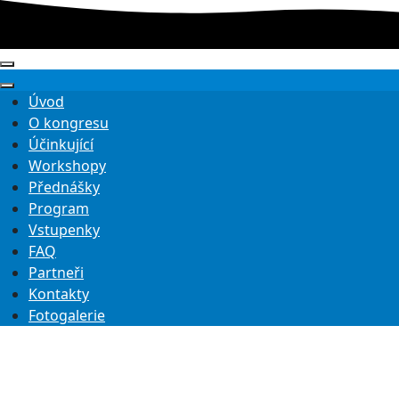
Úvod
O kongresu
Účinkující
Workshopy
Přednášky
Program
Vstupenky
FAQ
Partneři
Kontakty
Fotogalerie